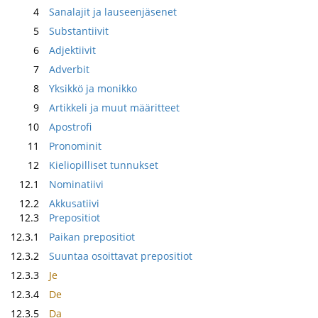
4
Sanalajit ja lauseenjäsenet
5
Substantiivit
6
Adjektiivit
7
Adverbit
8
Yksikkö ja monikko
9
Artikkeli ja muut määritteet
10
Apostrofi
11
Pronominit
12
Kieliopilliset tunnukset
12.1
Nominatiivi
12.2
Akkusatiivi
12.3
Prepositiot
12.3.1
Paikan prepositiot
12.3.2
Suuntaa osoittavat prepositiot
12.3.3
Je
12.3.4
De
12.3.5
Da