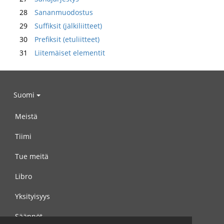
28
Sananmuodostus
29
Suffiksit (jälkiliitteet)
30
Prefiksit (etuliitteet)
31
Liitemäiset elementit
Suomi
Meistä
Tiimi
Tue meitä
Libro
Yksityisyys
Säännöt