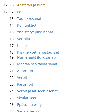
12.3.6
Anstataŭ
ja
krom
12.3.7
Po
13
Taulukkosanat
14
Konjunktiot
15
Yhdistetyt pikkusanat
16
Vertailu
17
Kielto
18
Kysymykset ja vastaukset
19
Numeraalit (lukusanat)
20
Määrää osoittavat sanat
21
Appositio
22
Verbit
23
Partisiipit
24
Verbit ja lauseenjäsenet
25
Sivulauseet
26
Epäsuora esitys
27
Sanajärjestys