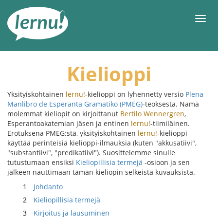
Tästä
sisältöön
Men
Kielioppi
Yksityiskohtainen
lernu!
-kielioppi on lyhennetty versio
Plena
Manlibro de Esperanta Gramatiko (PMEG)
-teoksesta. Nämä
molemmat kieliopit on kirjoittanut
Bertilo Wennergren
,
Esperantoakatemian jäsen ja entinen
lernu!
-tiimiläinen.
Erotuksena PMEG:stä, yksityiskohtainen
lernu!
-kielioppi
käyttää perinteisiä kielioppi-ilmauksia (kuten "akkusatiivi",
"substantiivi", "predikatiivi"). Suosittelemme sinulle
tutustumaan ensiksi
Kieliopillisia termejä
-osioon ja sen
jälkeen nauttimaan tämän kieliopin selkeistä kuvauksista.
1
Johdanto
2
Kieliopillisia termejä
3
Kirjoitus ja lausuminen