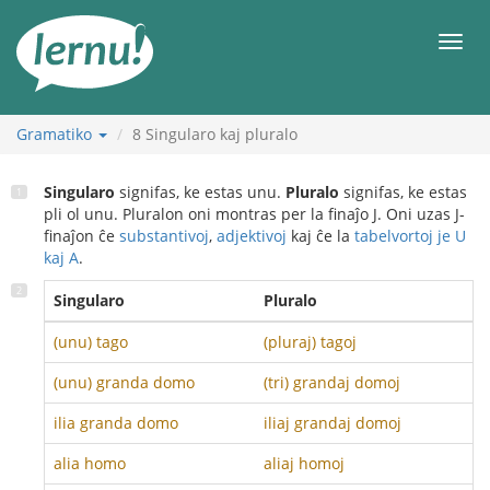
Al
la
Men
enhavo
Gramatiko
8
Singularo kaj pluralo
Singularo
signifas, ke estas unu.
Pluralo
signifas, ke estas
pli ol unu. Pluralon oni montras per la finaĵo J. Oni uzas J-
finaĵon ĉe
substantivoj
,
adjektivoj
kaj ĉe la
tabelvortoj je U
kaj A
.
Singularo
Pluralo
(unu) tago
(pluraj) tagoj
(unu) granda domo
(tri) grandaj domoj
ilia granda domo
iliaj grandaj domoj
alia homo
aliaj homoj