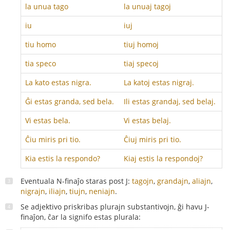
la unua tago
la unuaj tagoj
iu
iuj
tiu homo
tiuj homoj
tia speco
tiaj specoj
La kato estas nigra.
La katoj estas nigraj.
Ĝi estas granda, sed bela.
Ili estas grandaj, sed belaj.
Vi estas bela.
Vi estas belaj.
Ĉiu miris pri tio.
Ĉiuj miris pri tio.
Kia estis la respondo?
Kiaj estis la respondoj?
Eventuala N-finaĵo staras post J:
tagojn
,
grandajn
,
aliajn
,
nigrajn
,
iliajn
,
tiujn
,
neniajn
.
Se adjektivo priskribas plurajn substantivojn, ĝi havu J-
finaĵon, ĉar la signifo estas plurala: