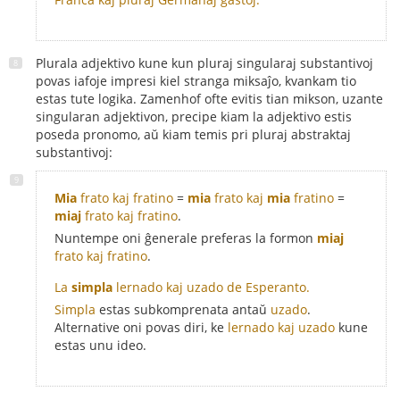
Plurala adjektivo kune kun pluraj singularaj substantivoj
povas iafoje impresi kiel stranga miksaĵo, kvankam tio
estas tute logika. Zamenhof ofte evitis tian mikson, uzante
singularan adjektivon, precipe kiam la adjektivo estis
poseda pronomo, aŭ kiam temis pri pluraj abstraktaj
substantivoj:
Mia
frato kaj fratino
=
mia
frato kaj
mia
fratino
=
miaj
frato kaj fratino
.
Nuntempe oni ĝenerale preferas la formon
miaj
frato kaj fratino
.
La
simpla
lernado kaj uzado de Esperanto.
Simpla
estas subkomprenata antaŭ
uzado
.
Alternative oni povas diri, ke
lernado kaj uzado
kune
estas unu ideo.