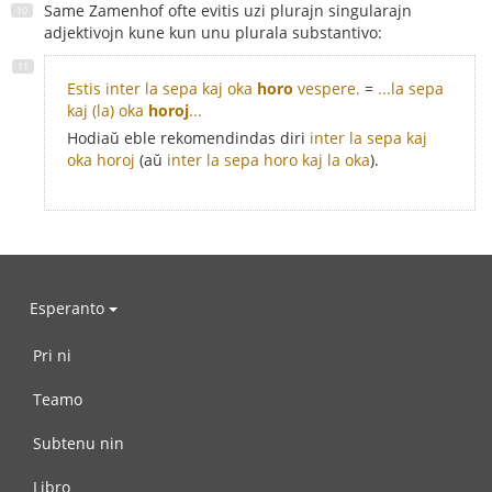
Same Zamenhof ofte evitis uzi plurajn singularajn
adjektivojn kune kun unu plurala substantivo:
Estis inter la sepa kaj oka
horo
vespere.
=
...la sepa
kaj (la) oka
horoj
...
Hodiaŭ eble rekomendindas diri
inter la sepa kaj
oka horoj
(aŭ
inter la sepa horo kaj la oka
).
Esperanto
Pri ni
Teamo
Subtenu nin
Libro