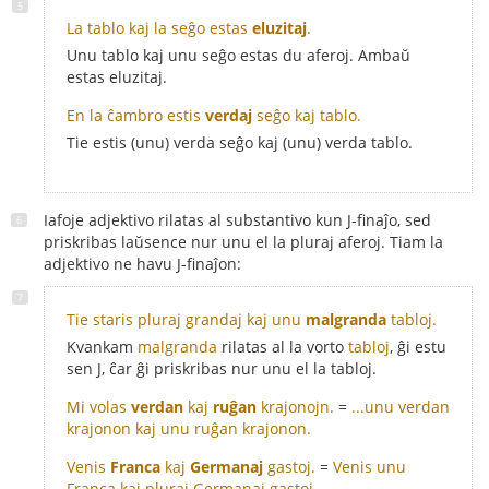
La tablo kaj la seĝo estas
eluzitaj
.
Unu tablo kaj unu seĝo estas du aferoj. Ambaŭ
estas eluzitaj.
En la ĉambro estis
verdaj
seĝo kaj tablo.
Tie estis (unu) verda seĝo kaj (unu) verda tablo.
Iafoje adjektivo rilatas al substantivo kun J-finaĵo, sed
priskribas laŭsence nur unu el la pluraj aferoj. Tiam la
adjektivo ne havu J-finaĵon:
Tie staris pluraj grandaj kaj unu
malgranda
tabloj.
Kvankam
malgranda
rilatas al la vorto
tabloj
, ĝi estu
sen J, ĉar ĝi priskribas nur unu el la tabloj.
Mi volas
verdan
kaj
ruĝan
krajonojn.
=
...unu verdan
krajonon kaj unu ruĝan krajonon.
Venis
Franca
kaj
Germanaj
gastoj.
=
Venis unu
Franca kaj pluraj Germanaj gastoj.