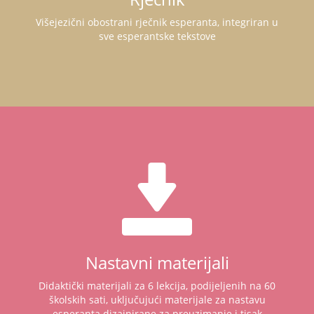
Višejezični obostrani rječnik esperanta, integriran u
sve esperantske tekstove
Nastavni materijali
Didaktički materijali za 6 lekcija, podijeljenih na 60
školskih sati, uključujući materijale za nastavu
esperanta dizajnirane za preuzimanje i tisak