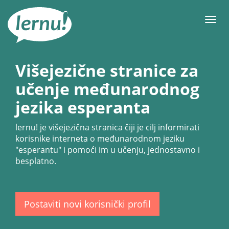
Sadržaj
Meni
Višejezične stranice za
učenje međunarodnog
jezika esperanta
lernu!
je višejezična stranica čiji je cilj informirati
korisnike interneta o međunarodnom jeziku
"esperantu" i pomoći im u učenju, jednostavno i
besplatno.
Postaviti novi korisnički profil