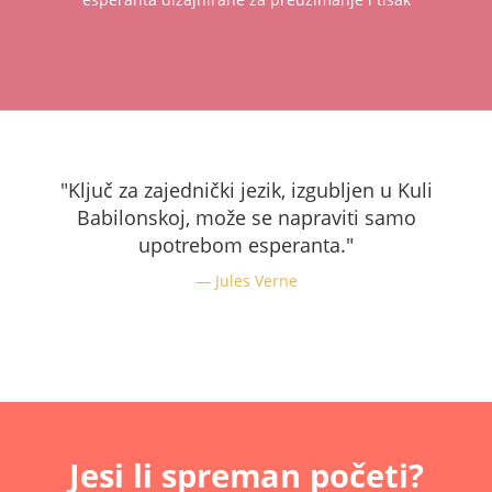
"Ključ za zajednički jezik, izgubljen u Kuli
Babilonskoj, može se napraviti samo
upotrebom esperanta."
Jules Verne
Jesi li spreman početi?