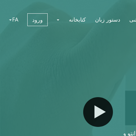
شی
دستور زبان
کتابخانه
FA
ورود
نتو و