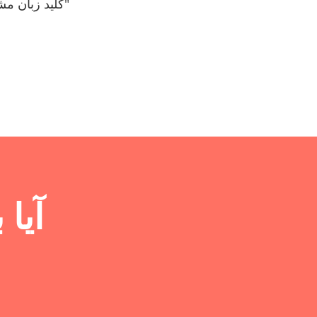
"کلید زبان مش
آیا