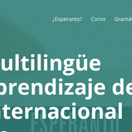
¿Esperanto?
Curso
Gramát
ultilingüe
prendizaje d
nternacional