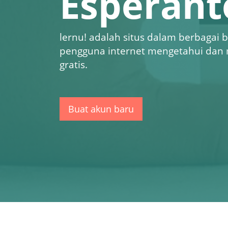
Esperant
lernu!
adalah situs dalam berbagai
pengguna internet mengetahui dan
gratis.
Buat akun baru