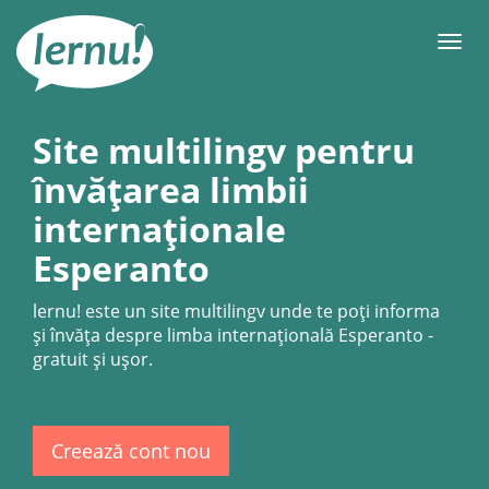
Mergi
la
Meni
conținut
Site multilingv pentru
învățarea limbii
internaționale
Esperanto
lernu!
este un site multilingv unde te poți informa
și învăța despre limba internațională Esperanto -
gratuit şi uşor.
Creează cont nou