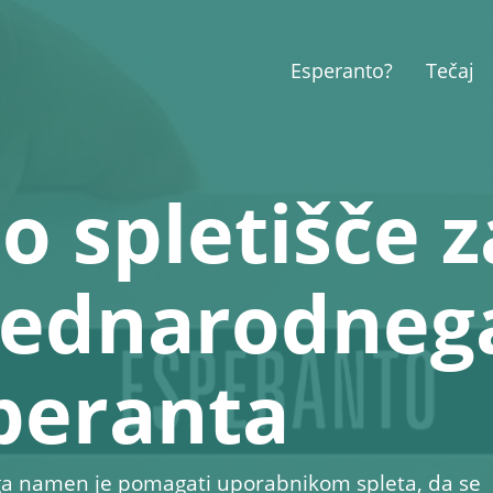
Esperanto?
Tečaj
o spletišče z
mednarodneg
speranta
rega namen je pomagati uporabnikom spleta, da se