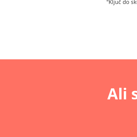
"Ključ do s
Ali 