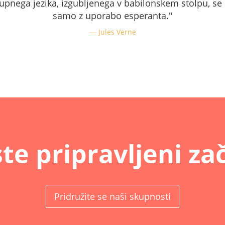
kupnega jezika, izgubljenega v babilonskem stolpu, se 
samo z uporabo esperanta."
Jules Verne
ste pripravljeni za
Pridružite se naši skupnosti