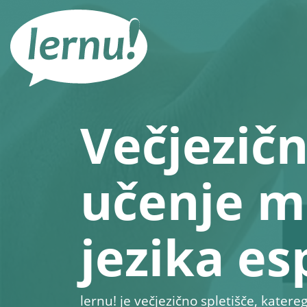
K
vsebini
Večjezičn
učenje 
jezika e
lernu!
je večjezično spletišče, kate