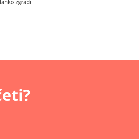
lahko zgradi
četi?