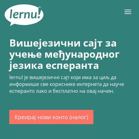
У
садржају
Мен
Вишејезични сајт за
учење међународног
језика есперанта
lernu!
је вишејезичнi сајт који има за циљ да
информише све кориснике интернета да науче
есперанто лако и бесплатно на овај начин.
Креирај нови конто (налог)