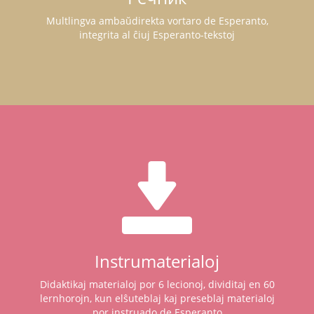
Multlingva ambaŭdirekta vortaro de Esperanto,
integrita al ĉiuj Esperanto-tekstoj
Instrumaterialoj
Didaktikaj materialoj por 6 lecionoj, dividitaj en 60
lernhorojn, kun elŝuteblaj kaj preseblaj materialoj
por instruado de Esperanto