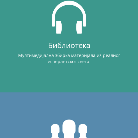
Библиотека
Мултимедијална збирка материјала из реалног
есперантског света.