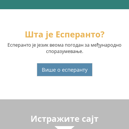
Шта је Есперанто?
Есперанто је језик веома погодан за међународно
споразумевање.
Више о есперанту
Истражите сајт