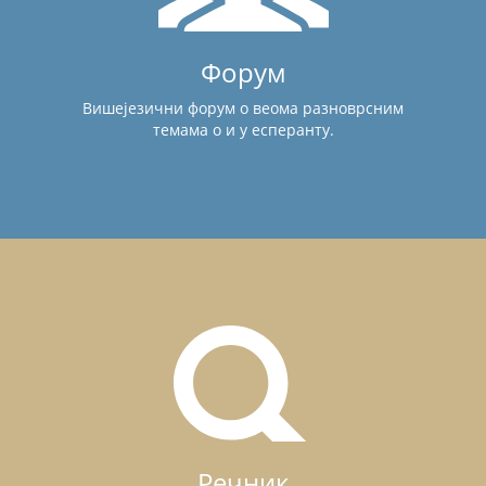
Форум
Вишејезични форум о веома разноврсним
темама о и у есперанту.
Речник