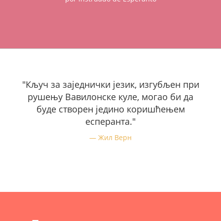
"Кључ за заједнички језик, изгубљен при
рушењу Вавилонске куле, могао би да
буде створен једино коришћењем
есперанта."
Жил Верн