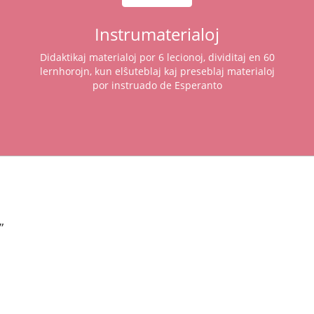
Instrumaterialoj
Didaktikaj materialoj por 6 lecionoj, dividitaj en 60
lernhorojn, kun elŝuteblaj kaj preseblaj materialoj
por instruado de Esperanto
”