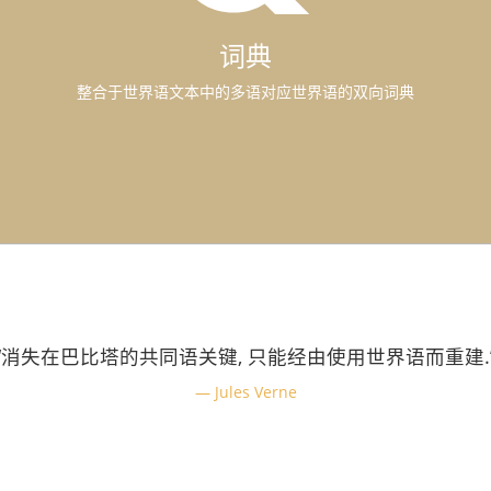
词典
整合于世界语文本中的多语对应世界语的双向词典
“消失在巴比塔的共同语关键, 只能经由使用世界语而重建.
Jules Verne