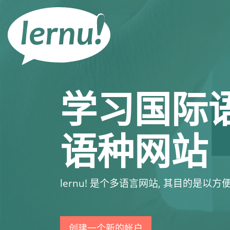
去
目
錄
頁
学习国际
语种网站
lernu!
是个多语言网站, 其目的是以方便
创建一个新的帐户