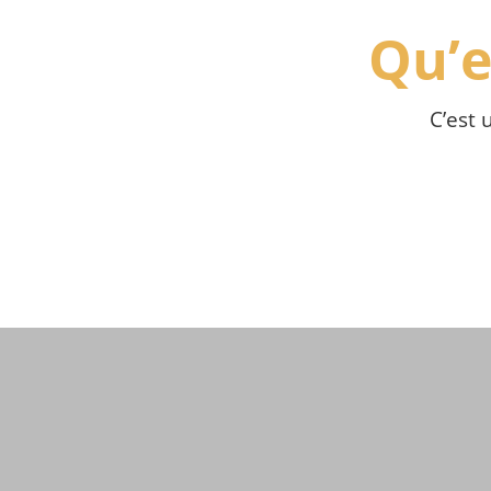
Qu’e
C’est 