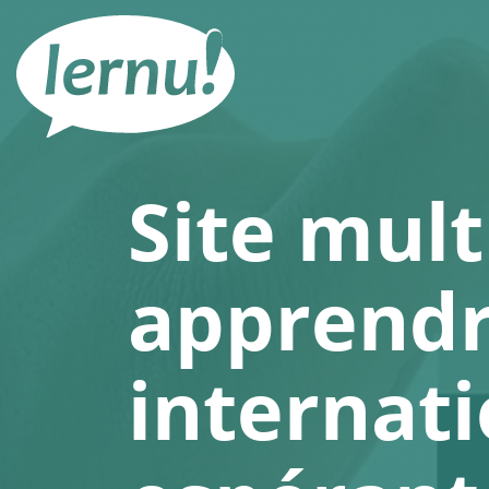
Aller
au
contenu
Site mult
apprendr
internat