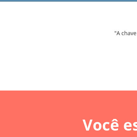
"A chave
Você e