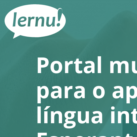
Ir
ao
conteúdo
Portal mu
para o a
língua in