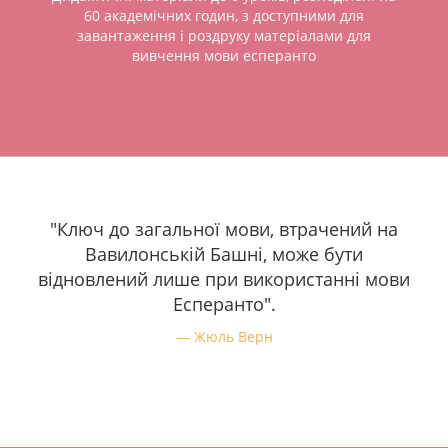
60 академічних годин, з доступними для
завантаження і роздруку матеріалами для
вивчення мови есперанто
"Ключ до загальної мови, втрачений на
Вавилонській Башні, може бути
відновлений лише при використанні мови
Есперанто".
Жюль Верн