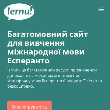
До
змісту
Мен
Багатомовний сайт
для вивчення
міжнародної мови
Есперанто
lernu!
- це багатомовний ресурс, призначений
допомогти всім охочим дізнатися про
міжнародну мову Есперанто й вивчити її легко та
безкоштовно.
Зареєструватись