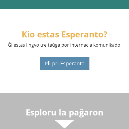
Kio estas Esperanto?
Ĝi estas lingvo tre taŭga por internacia komunikado.
Pli pri Esperanto
Esploru la paĝaron