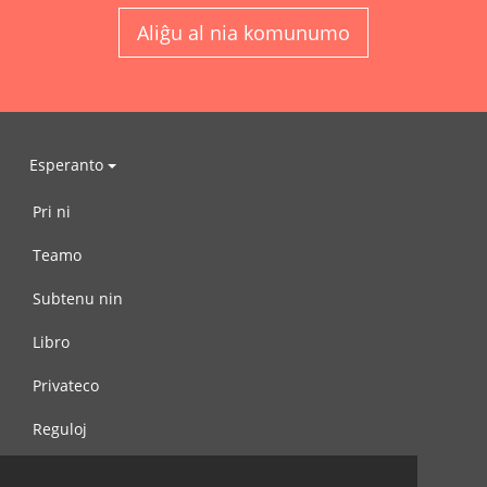
Aliĝu al nia komunumo
Esperanto
Pri ni
Teamo
Subtenu nin
Libro
Privateco
Reguloj
Kontaktu nin