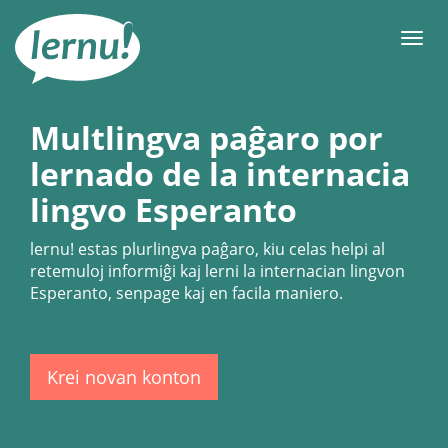
Al
la
Men
enhavo
Multlingva paĝaro por
lernado de la internacia
lingvo Esperanto
lernu!
estas plurlingva paĝaro, kiu celas helpi al
retemuloj informiĝi kaj lerni la internacian lingvon
Esperanto, senpage kaj en facila maniero.
Krei novan konton