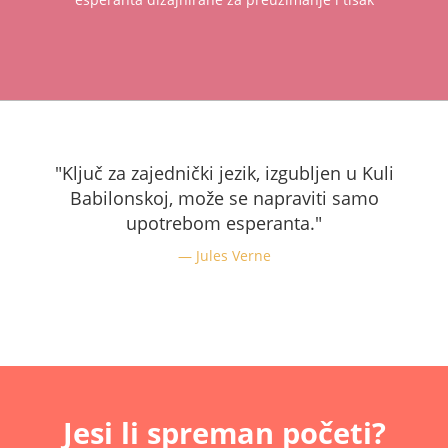
"Ključ za zajednički jezik, izgubljen u Kuli
Babilonskoj, može se napraviti samo
upotrebom esperanta."
Jules Verne
Jesi li spreman početi?