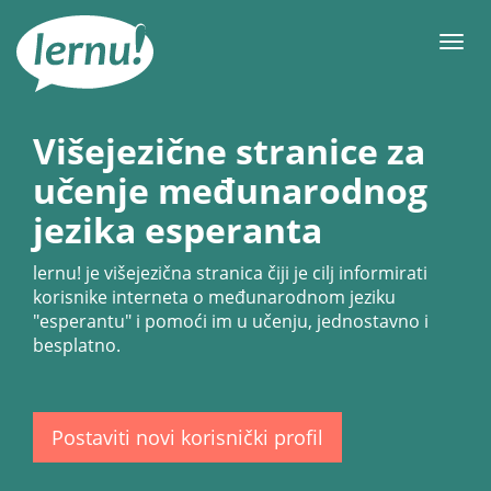
Sadržaj
Meni
Višejezične stranice za
učenje međunarodnog
jezika esperanta
lernu!
je višejezična stranica čiji je cilj informirati
korisnike interneta o međunarodnom jeziku
"esperantu" i pomoći im u učenju, jednostavno i
besplatno.
Postaviti novi korisnički profil