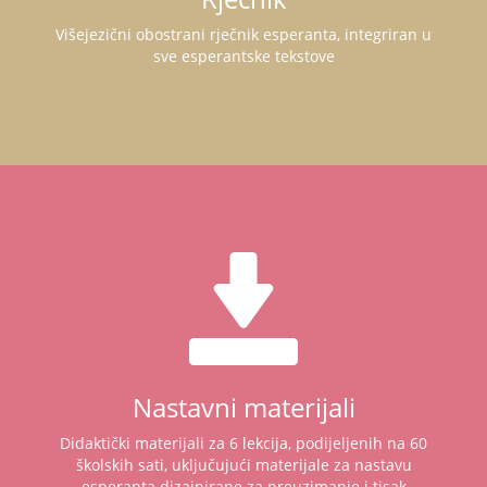
Višejezični obostrani rječnik esperanta, integriran u
sve esperantske tekstove
Nastavni materijali
Didaktički materijali za 6 lekcija, podijeljenih na 60
školskih sati, uključujući materijale za nastavu
esperanta dizajnirane za preuzimanje i tisak