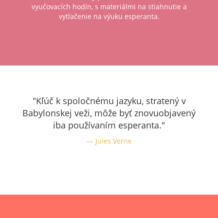
vyučovacích hodín, s materiálmi na stiahnutie a
vytlačenie na výuku esperanta.
"Kľúč k spoločnému jazyku, stratený v
Babylonskej veži, môže byť znovuobjavený
iba používaním esperanta."
Jules Verne