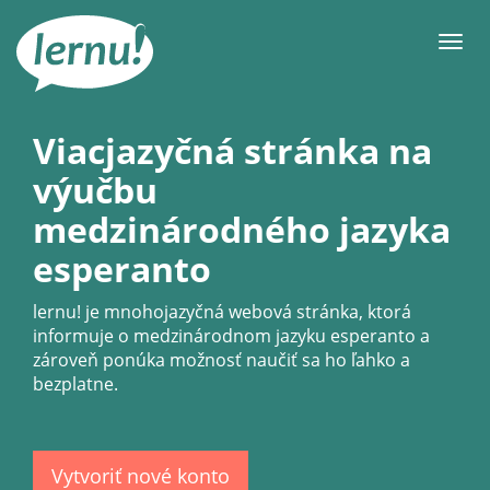
Späť
na
Men
obsah
Viacjazyčná stránka na
výučbu
medzinárodného jazyka
esperanto
lernu!
je mnohojazyčná webová stránka, ktorá
informuje o medzinárodnom jazyku esperanto a
zároveň ponúka možnosť naučiť sa ho ľahko a
bezplatne.
Vytvoriť nové konto