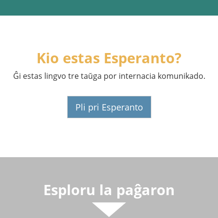
Kio estas Esperanto?
Ĝi estas lingvo tre taŭga por internacia komunikado.
Pli pri Esperanto
Esploru la paĝaron