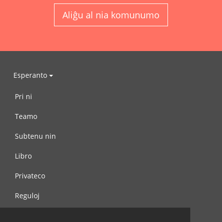
Aliĝu al nia komunumo
Esperanto
Pri ni
Teamo
Subtenu nin
Libro
Privateco
Reguloj
Kontaktu nin