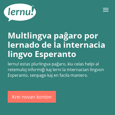
Al
la
Men
enhavo
Multlingva paĝaro por
lernado de la internacia
lingvo Esperanto
lernu!
estas plurlingva paĝaro, kiu celas helpi al
retemuloj informiĝi kaj lerni la internacian lingvon
Esperanto, senpage kaj en facila maniero.
Krei novan konton