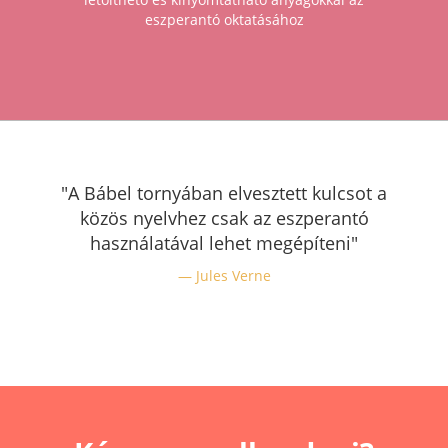
eszperantó oktatásához
"A Bábel tornyában elvesztett kulcsot a
közös nyelvhez csak az eszperantó
használatával lehet megépíteni"
Jules Verne