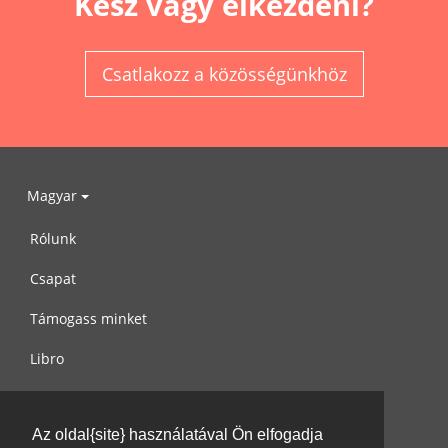
Kész vagy elkezdeni?
Csatlakozz a közösségünkhöz
Magyar
Rólunk
Csapat
Támogass minket
Libro
Adatvédelem
Az oldal{site} használatával Ön elfogadja
Használati feltételek