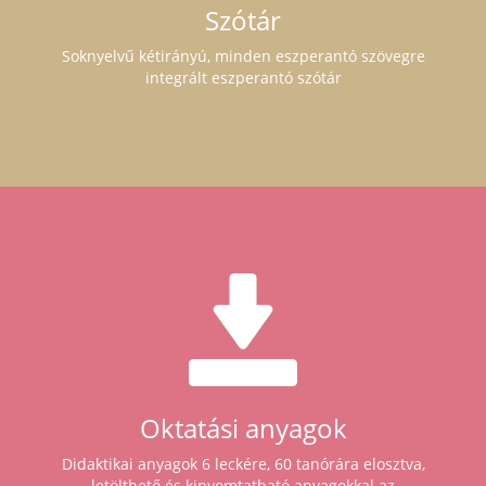
Szótár
Soknyelvű kétirányú, minden eszperantó szövegre
integrált eszperantó szótár
Oktatási anyagok
Didaktikai anyagok 6 leckére, 60 tanórára elosztva,
letölthető és kinyomtatható anyagokkal az