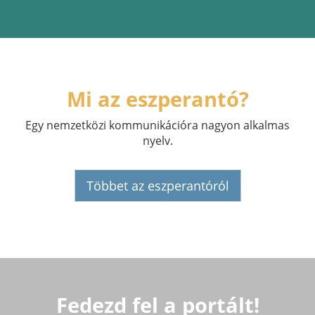
Mi az eszperantó?
Egy nemzetközi kommunikációra nagyon alkalmas
nyelv.
Többet az eszperantóról
Fedezd fel a portált!