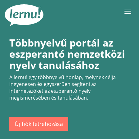
Tartalom
Men
Többnyelvű portál az
eszperantó nemzetközi
nyelv tanulásához
A
lernu!
egy többnyelvű honlap, melynek célja
ingyenesen és egyszerűen segíteni az
internetezőket az eszperantó nyelv
megismerésében és tanulásában.
Új fiók létrehozása