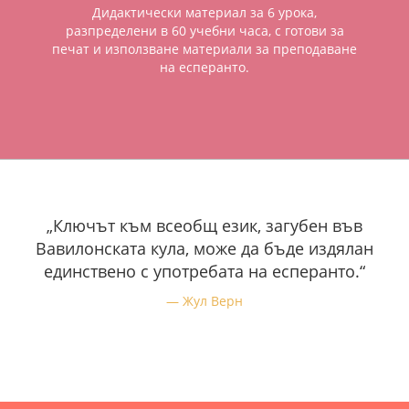
Дидактически материал за 6 урока,
разпределени в 60 учебни часа, с готови за
печат и използване материали за преподаване
на есперанто.
„Ключът към всеобщ език, загубен във
Вавилонската кула, може да бъде издялан
единствено с употребата на есперанто.“
Жул Верн