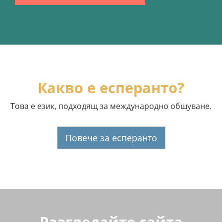
Какво е есперанто?
Това е език, подходящ за международно общуване.
Повече за есперанто
Разгледайте сайта