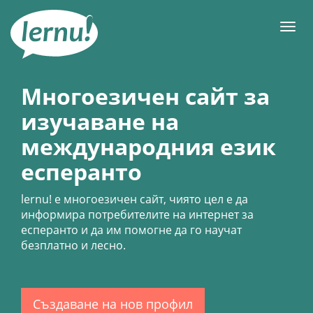
Към
съдържанието
Мен
Многоезичен сайт за
изучаване на
международния език
есперанто
lernu!
е многоезичен сайт, чиято цел е да
информира потребителите на интернет за
есперанто и да им помогне да го научат
безплатно и лесно.
Създаване на нов профил