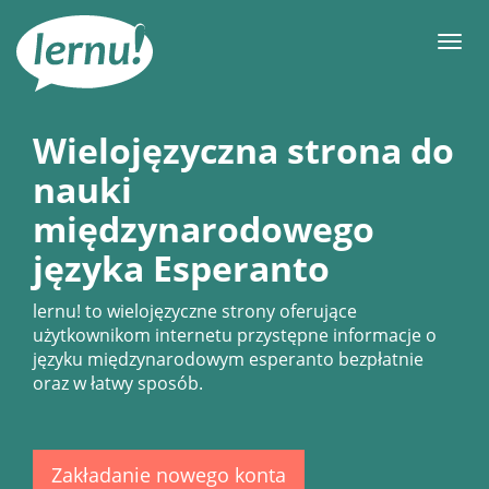
Więcej
Men
Wielojęzyczna strona do
nauki
międzynarodowego
języka Esperanto
lernu!
to wielojęzyczne strony oferujące
użytkownikom internetu przystępne informacje o
języku międzynarodowym esperanto bezpłatnie
oraz w łatwy sposób.
Zakładanie nowego konta