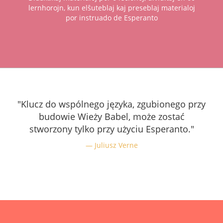
lernhorojn, kun elŝuteblaj kaj preseblaj materialoj
por instruado de Esperanto
"Klucz do wspólnego języka, zgubionego przy
budowie Wieży Babel, może zostać
stworzony tylko przy użyciu Esperanto."
Juliusz Verne