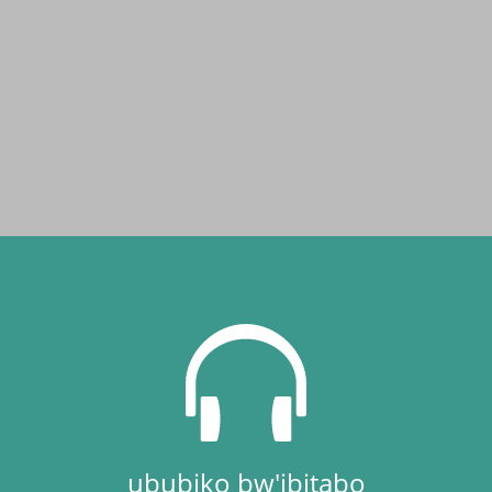
ububiko bw'ibitabo