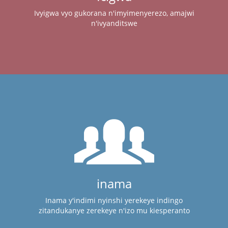
Ivyigwa vyo gukorana n'imyimenyerezo, amajwi
n'ivyanditswe
inama
Inama y'indimi nyinshi yerekeye indingo
zitandukanye zerekeye n'izo mu kiesperanto