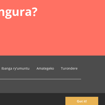
ngura?
Ibanga ry'umuntu
Amategeko
Turondere
Got it!