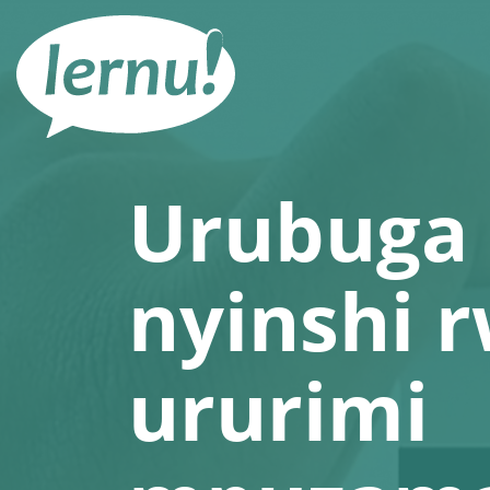
Ku
rupapuro
rw'ibirimwo
Urubuga 
nyinshi 
ururimi