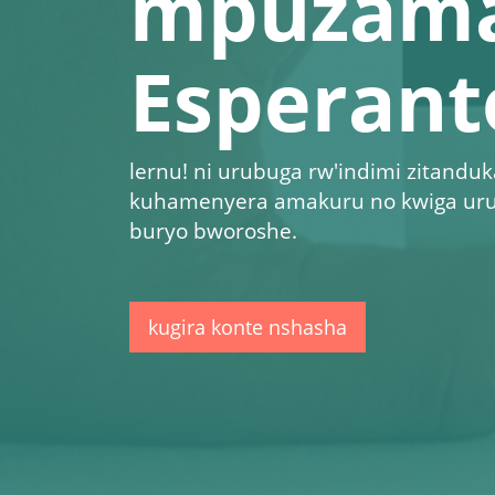
mpuzam
Esperant
lernu!
ni urubuga rw'indimi zitanduk
kuhamenyera amakuru no kwiga uru
buryo bworoshe.
kugira konte nshasha