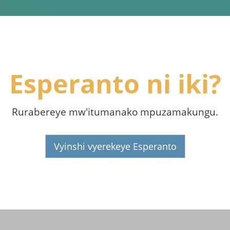
Esperanto ni iki?
Rurabereye mw'itumanako mpuzamakungu.
Vyinshi vyerekeye Esperanto