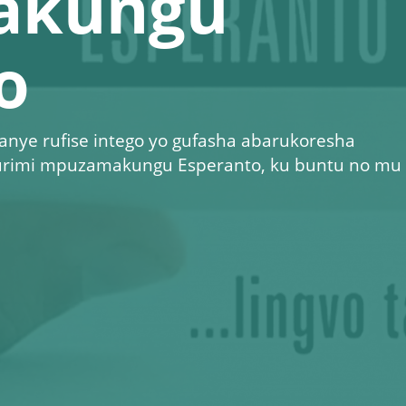
akungu
o
anye rufise intego yo gufasha abarukoresha
rimi mpuzamakungu Esperanto, ku buntu no mu