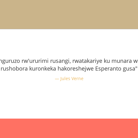
guruzo rw'ururimi rusangi, rwatakariye ku munara w'
rushobora kuronkeka hakoreshejwe Esperanto gusa"
Jules Verne