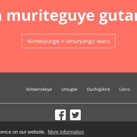
 muriteguye guta
Nimwiyunge n'umuryango wacu
ibitwerekeye
umugwi
Dushigikire
Libro
© 2002-2026 lernu.net |
Impressum
rience on our website.
More information