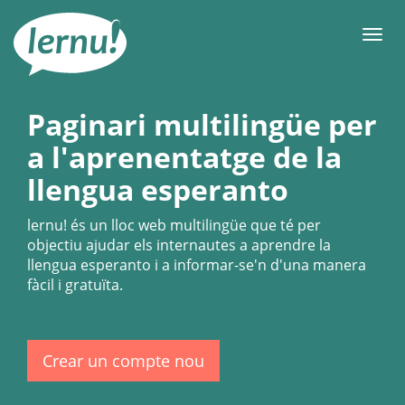
Al
contingut
Men
Paginari multilingüe per
a l'aprenentatge de la
llengua esperanto
lernu!
és un lloc web multilingüe que té per
objectiu ajudar els internautes a aprendre la
llengua esperanto i a informar-se'n d'una manera
fàcil i gratuïta.
Crear un compte nou