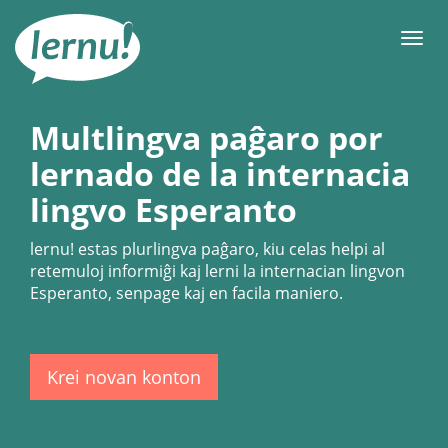
Al
la
Men
enhavo
Multlingva paĝaro por
lernado de la internacia
lingvo Esperanto
lernu!
estas plurlingva paĝaro, kiu celas helpi al
retemuloj informiĝi kaj lerni la internacian lingvon
Esperanto, senpage kaj en facila maniero.
Krei novan konton