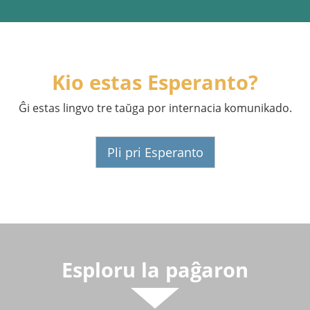
Kio estas Esperanto?
Ĝi estas lingvo tre taŭga por internacia komunikado.
Pli pri Esperanto
Esploru la paĝaron