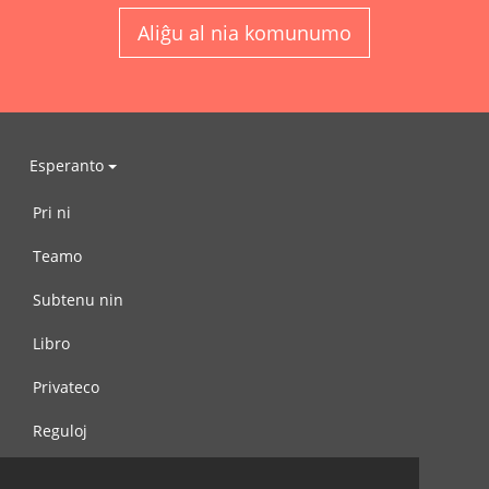
Aliĝu al nia komunumo
Esperanto
Pri ni
Teamo
Subtenu nin
Libro
Privateco
Reguloj
Kontaktu nin