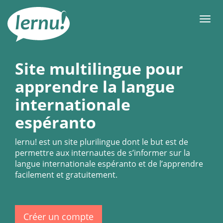
Aller
au
Men
contenu
Site multilingue pour
apprendre la langue
internationale
espéranto
lernu!
est un site plurilingue dont le but est de
permettre aux internautes de s’informer sur la
langue internationale espéranto et de l’apprendre
facilement et gratuitement.
Créer un compte