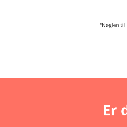
"Nøglen til
Er 