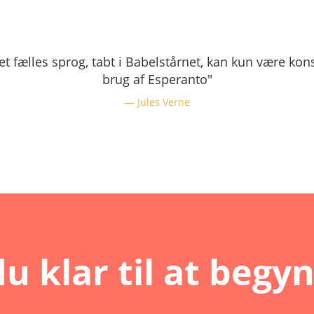
 et fælles sprog, tabt i Babelstårnet, kan kun være kon
brug af Esperanto"
Jules Verne
du klar til at begy