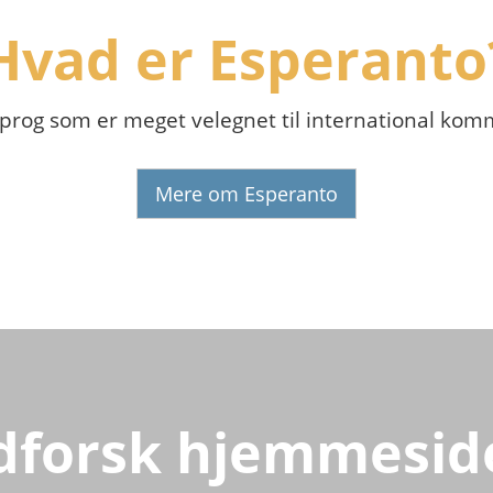
Hvad er Esperanto
sprog som er meget velegnet til international ko
Mere om Esperanto
dforsk hjemmesid