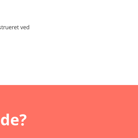
strueret ved
nde?