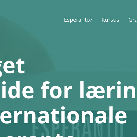
Esperanto?
Kursus
Gr
get
de for læri
ternationale