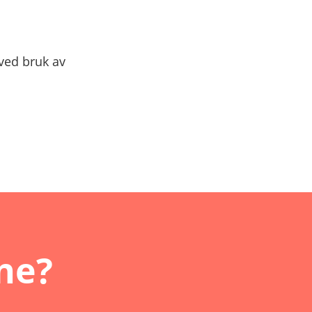
 ved bruk av
nne?