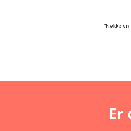
"Nøkkelen t
Er 