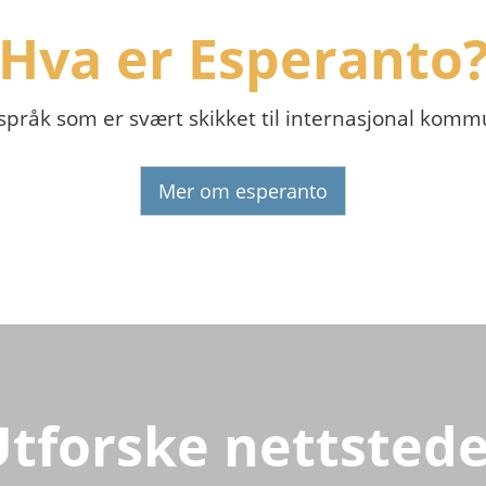
Hva er Esperanto
 språk som er svært skikket til internasjonal komm
Mer om esperanto
Utforske nettstede