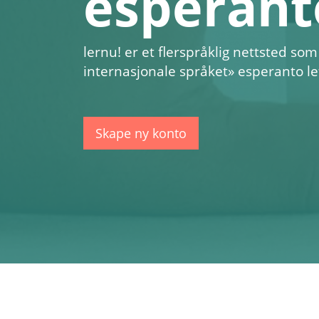
esperant
lernu!
er et flerspråklig nettsted som
internasjonale språket» esperanto let
Skape ny konto