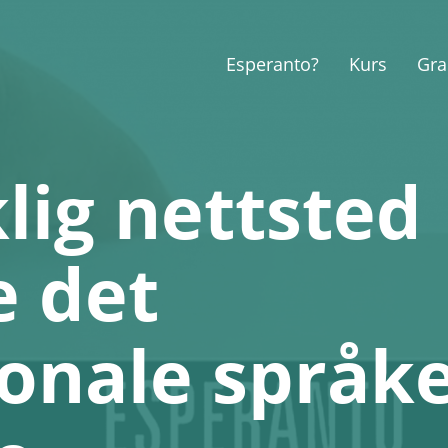
Esperanto?
Kurs
Gra
lig nettsted
e det
jonale språk