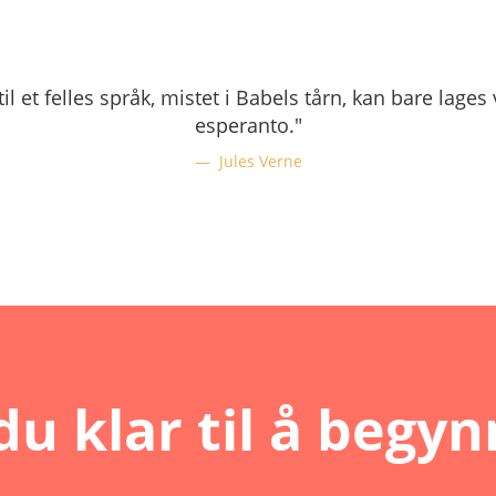
il et felles språk, mistet i Babels tårn, kan bare lages
esperanto."
Jules Verne
du klar til å begy