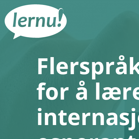
Til
innholdet
Flerspråk
for å lær
internas