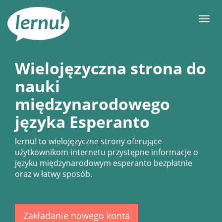
Więcej
Men
Wielojęzyczna strona do
nauki
międzynarodowego
języka Esperanto
lernu!
to wielojęzyczne strony oferujące
użytkownikom internetu przystępne informacje o
języku międzynarodowym esperanto bezpłatnie
oraz w łatwy sposób.
Zakładanie nowego konta