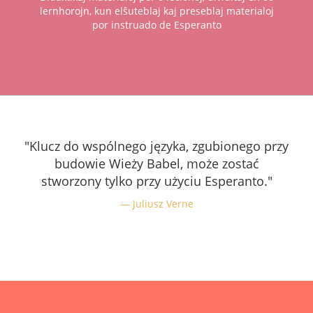
lernhorojn, kun elŝuteblaj kaj preseblaj materialoj
por instruado de Esperanto
"Klucz do wspólnego języka, zgubionego przy
budowie Wieży Babel, może zostać
stworzony tylko przy użyciu Esperanto."
Juliusz Verne