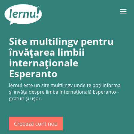
Mergi
la
Meni
conținut
Site multilingv pentru
învățarea limbii
internaționale
Esperanto
lernu!
este un site multilingv unde te poți informa
și învăța despre limba internațională Esperanto -
gratuit şi uşor.
Creează cont nou