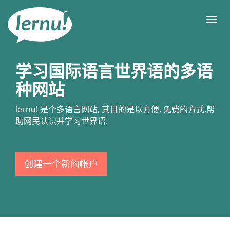
去
目
目
錄
录
頁
学习国际语言世界语的多语
种网站
lernu!
是个多语言网站, 其目的是以方便, 免费的方式,帮
助网民认识并学习世界语.
创建一个新的帐户