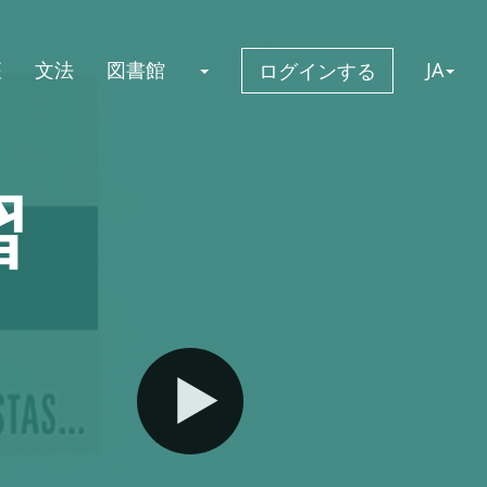
座
文法
図書館
JA
ログインする
習