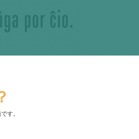
？
語です。