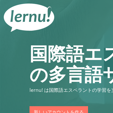
目
次
へ
国際語エ
の多言語
lernu!
は国際語エスペラントの学習を
新しいアカウントを作る