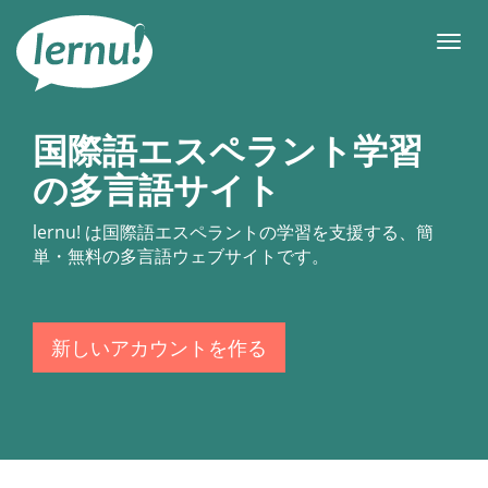
目
次
メ
へ
ニ
ュ
ー
国際語エスペラント学習
の多言語サイト
lernu!
は国際語エスペラントの学習を支援する、簡
単・無料の多言語ウェブサイトです。
新しいアカウントを作る