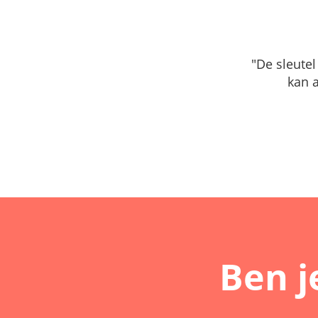
"De sleutel
kan 
Ben j