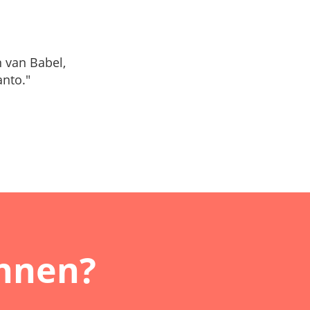
n van Babel,
nto."
innen?