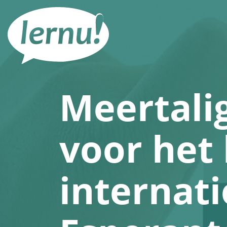
Naar
de
inhoud
Meertali
voor het 
internati