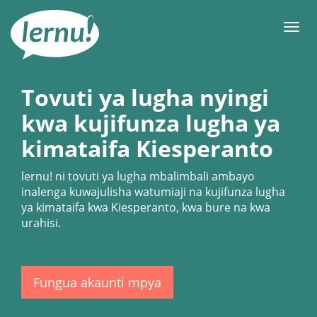
Kwa
maudhui
orod
Tovuti ya lugha nyingi
kwa kujifunza lugha ya
kimataifa Kiesperanto
lernu!
ni tovuti ya lugha mbalimbali ambayo
inalenga kuwajulisha watumiaji na kujifunza lugha
ya kimataifa kwa Kiesperanto, kwa bure na kwa
urahisi.
Fungua akaunti mpya