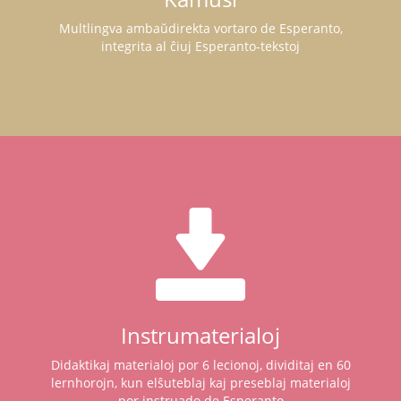
Multlingva ambaŭdirekta vortaro de Esperanto,
integrita al ĉiuj Esperanto-tekstoj
Instrumaterialoj
Didaktikaj materialoj por 6 lecionoj, dividitaj en 60
lernhorojn, kun elŝuteblaj kaj preseblaj materialoj
por instruado de Esperanto