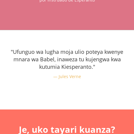
"Ufunguo wa lugha moja ulio poteya kwenye
mnara wa Babel, inaweza tu kujengwa kwa
kutumia Kiesperanto."
Jules Verne
Je, uko tayari kuanza?