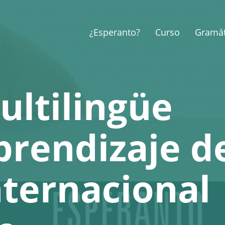
¿Esperanto?
Curso
Gramát
ultilingüe
prendizaje d
nternacional