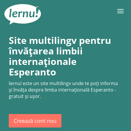
Mergi
la
Meni
conținut
Site multilingv pentru
învățarea limbii
internaționale
Esperanto
lernu!
este un site multilingv unde te poți informa
și învăța despre limba internațională Esperanto -
gratuit şi uşor.
Creează cont nou