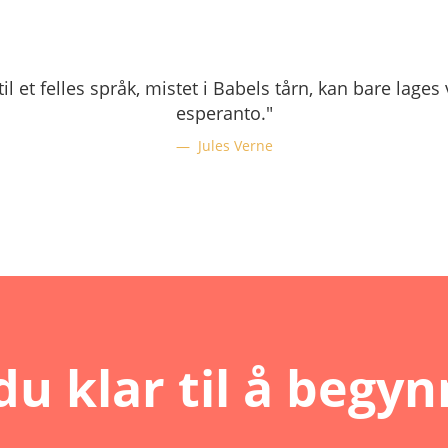
il et felles språk, mistet i Babels tårn, kan bare lages
esperanto."
Jules Verne
du klar til å begy