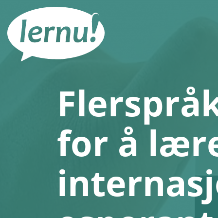
Til
innholdet
Flerspråk
for å lær
internas