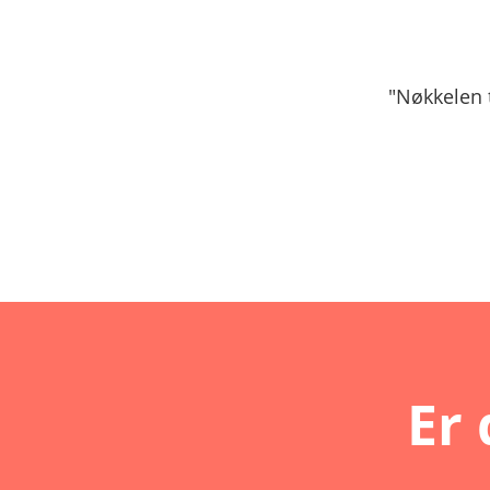
"Nøkkelen t
Er 