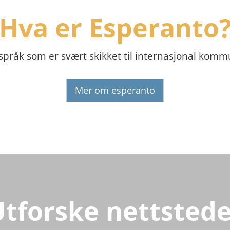
Hva er Esperanto
 språk som er svært skikket til internasjonal komm
Mer om esperanto
Utforske nettstede