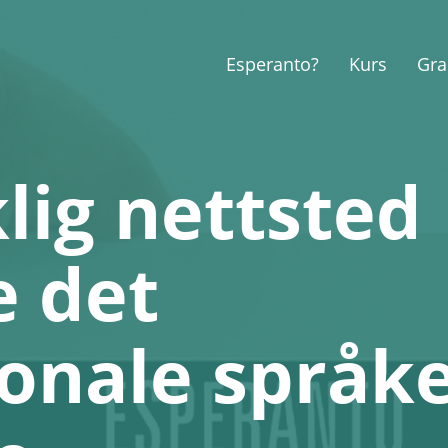
Esperanto?
Kurs
Gra
lig nettsted
e det
jonale språk