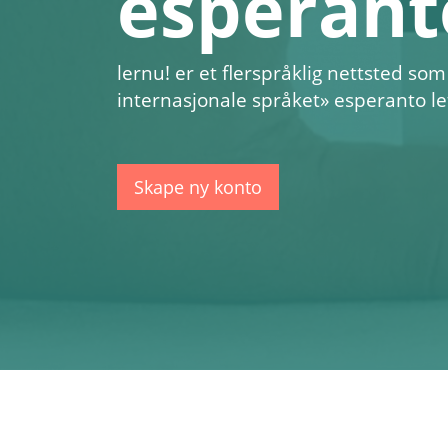
esperant
lernu!
er et flerspråklig nettsted som
internasjonale språket» esperanto let
Skape ny konto