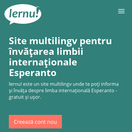
Mergi
la
Meni
conținut
Site multilingv pentru
învățarea limbii
internaționale
Esperanto
lernu!
este un site multilingv unde te poți informa
și învăța despre limba internațională Esperanto -
gratuit şi uşor.
Creează cont nou