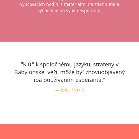
vyučovacích hodín, s materiálmi na stiahnutie a
vytlačenie na výuku esperanta.
"Kľúč k spoločnému jazyku, stratený v
Babylonskej veži, môže byť znovuobjavený
iba používaním esperanta."
Jules Verne