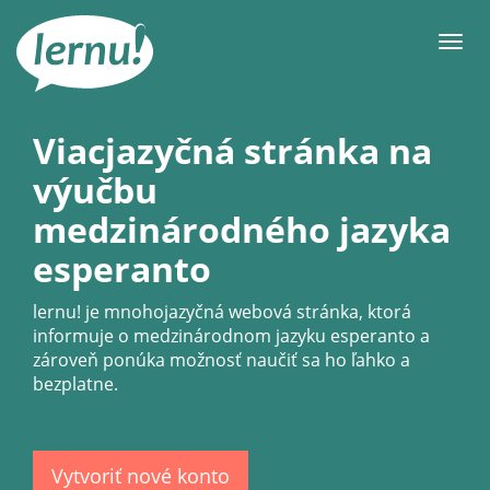
Späť
na
Men
obsah
Viacjazyčná stránka na
výučbu
medzinárodného jazyka
esperanto
lernu!
je mnohojazyčná webová stránka, ktorá
informuje o medzinárodnom jazyku esperanto a
zároveň ponúka možnosť naučiť sa ho ľahko a
bezplatne.
Vytvoriť nové konto