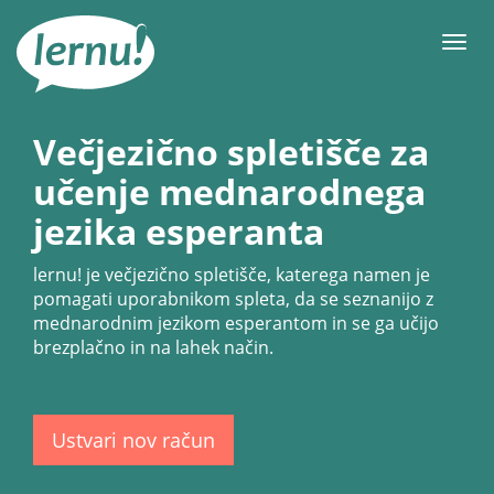
K
vsebini
Meni
Večjezično spletišče za
učenje mednarodnega
jezika esperanta
lernu!
je večjezično spletišče, katerega namen je
pomagati uporabnikom spleta, da se seznanijo z
mednarodnim jezikom esperantom in se ga učijo
brezplačno in na lahek način.
Ustvari nov račun