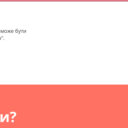
 може бути
".
ти?