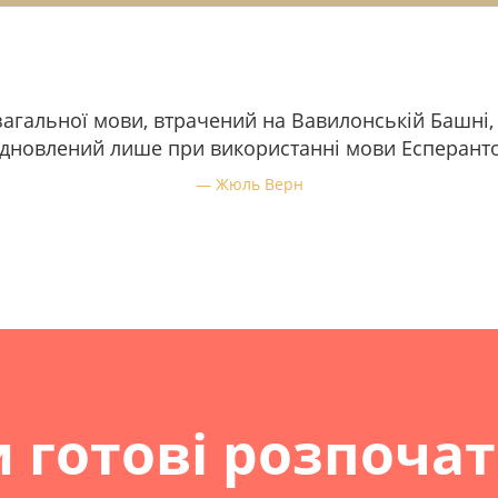
загальної мови, втрачений на Вавилонській Башні,
ідновлений лише при використанні мови Есперанто
Жюль Верн
 готові розпоча