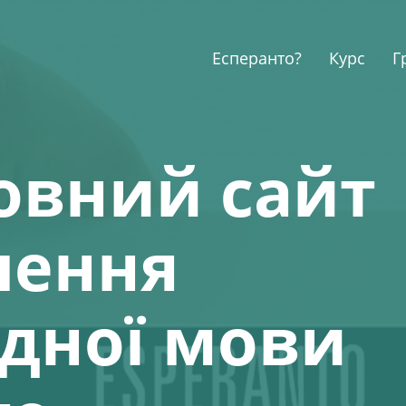
Есперанто?
Курс
Г
овний сайт
чення
дної мови