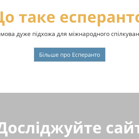
о таке есперант
 мова дуже підхожа для міжнародного спілкуван
Більше про Есперанто
Досліджуйте сай