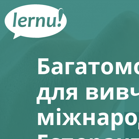
До
змісту
Багатом
для вив
міжнаро