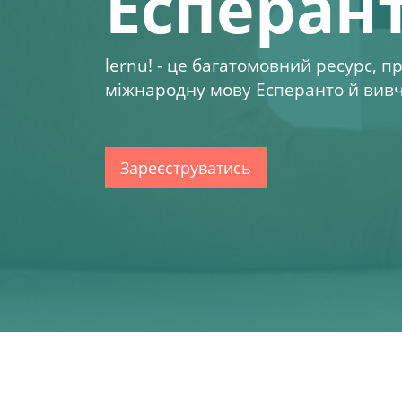
Есперан
lernu!
- це багатомовний ресурс, п
міжнародну мову Есперанто й вивчи
Зареєструватись