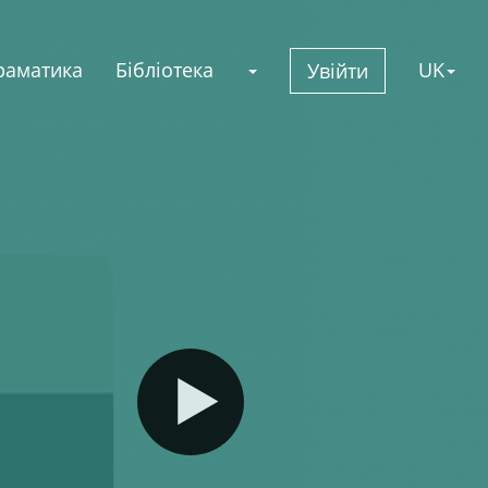
раматика
Бібліотека
UK
Увійти