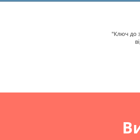
"Ключ до 
в
Ви