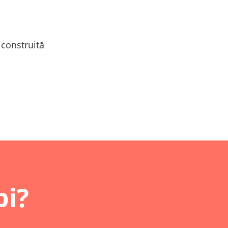
 construită
pi?