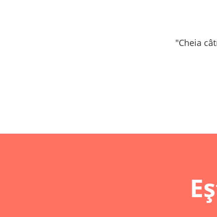
"Cheia cât
Eș