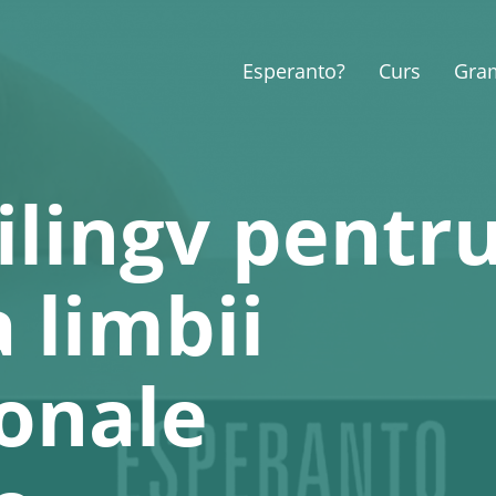
Esperanto?
Curs
Gra
ilingv pentr
 limbii
ionale