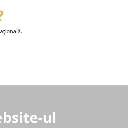
?
aţională.
bsite-ul