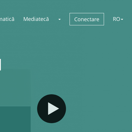
matică
Mediatecă
RO
Conectare
u