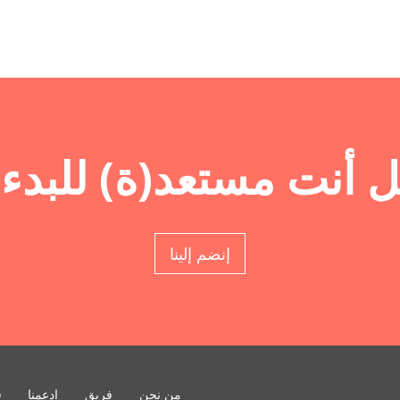
 أنت مستعد(ة) للبدء
إنضم إلينا
من نحن
فريق
ادعمنا
o