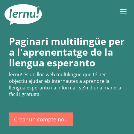
Al
contingut
Men
Paginari multilingüe per
a l'aprenentatge de la
llengua esperanto
lernu!
és un lloc web multilingüe que té per
objectiu ajudar els internautes a aprendre la
llengua esperanto i a informar-se'n d'una manera
fàcil i gratuïta.
Crear un compte nou