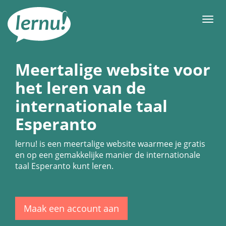
Naar
de
Men
inhoud
Meertalige website voor
het leren van de
internationale taal
Esperanto
lernu!
is een meertalige website waarmee je gratis
en op een gemakkelijke manier de internationale
taal Esperanto kunt leren.
Maak een account aan