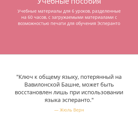
Учебные пособия
Учебные материалы для 6 уроков, разделенные
на 60 часов, с загружаемыми материалами с
возможностью печати для обучения Эсперанто
"Ключ к общему языку, потерянный на
Вавилонской Башне, может быть
восстановлен лишь при использовании
языка эсперанто."
Жюль Верн