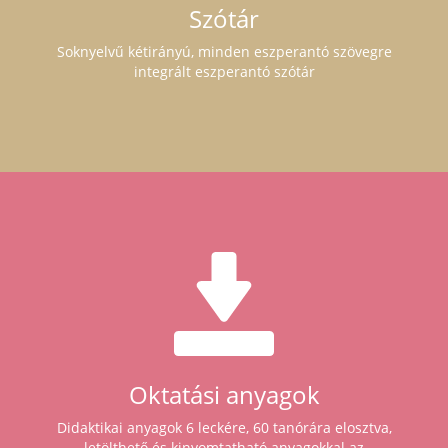
Szótár
Soknyelvű kétirányú, minden eszperantó szövegre
integrált eszperantó szótár
Oktatási anyagok
Didaktikai anyagok 6 leckére, 60 tanórára elosztva,
letölthető és kinyomtatható anyagokkal az