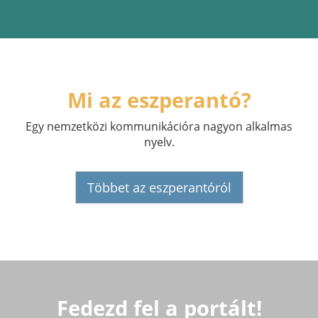
Mi az eszperantó?
Egy nemzetközi kommunikációra nagyon alkalmas
nyelv.
Többet az eszperantóról
Fedezd fel a portált!