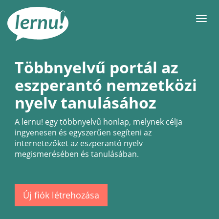
Tartalom
Men
Többnyelvű portál az
eszperantó nemzetközi
nyelv tanulásához
A
lernu!
egy többnyelvű honlap, melynek célja
ingyenesen és egyszerűen segíteni az
internetezőket az eszperantó nyelv
megismerésében és tanulásában.
Új fiók létrehozása