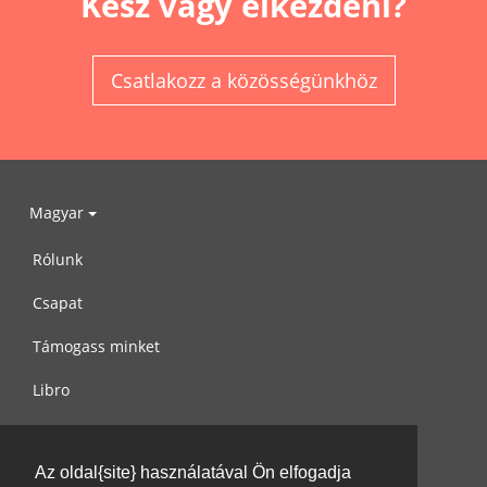
Kész vagy elkezdeni?
Csatlakozz a közösségünkhöz
Magyar
Rólunk
Csapat
Támogass minket
Libro
Adatvédelem
Az oldal{site} használatával Ön elfogadja
Használati feltételek