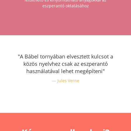
eszperantó oktatásához
"A Bábel tornyában elvesztett kulcsot a
közös nyelvhez csak az eszperantó
használatával lehet megépíteni"
Jules Verne