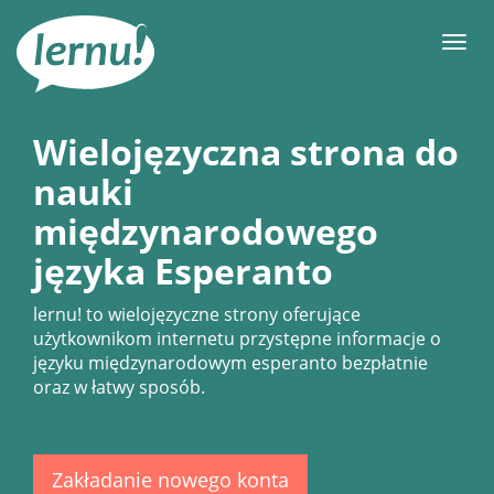
Więcej
Men
Wielojęzyczna strona do
nauki
międzynarodowego
języka Esperanto
lernu!
to wielojęzyczne strony oferujące
użytkownikom internetu przystępne informacje o
języku międzynarodowym esperanto bezpłatnie
oraz w łatwy sposób.
Zakładanie nowego konta