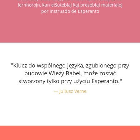
lernhorojn, kun elŝuteblaj kaj preseblaj materialoj
por instruado de Esperanto
"Klucz do wspólnego języka, zgubionego przy
budowie Wieży Babel, może zostać
stworzony tylko przy użyciu Esperanto."
Juliusz Verne