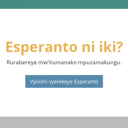
Esperanto ni iki?
Rurabereye mw'itumanako mpuzamakungu.
Vyinshi vyerekeye Esperanto