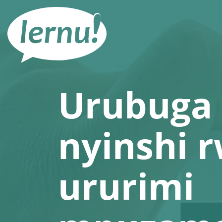
Ku
rupapuro
rw'ibirimwo
Urubuga 
nyinshi 
ururimi