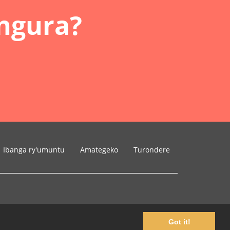
ngura?
Ibanga ry'umuntu
Amategeko
Turondere
Got it!