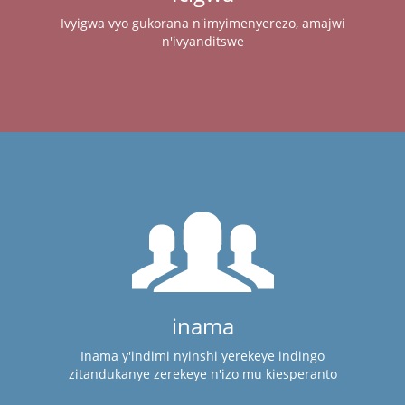
Ivyigwa vyo gukorana n'imyimenyerezo, amajwi
n'ivyanditswe
inama
Inama y'indimi nyinshi yerekeye indingo
zitandukanye zerekeye n'izo mu kiesperanto