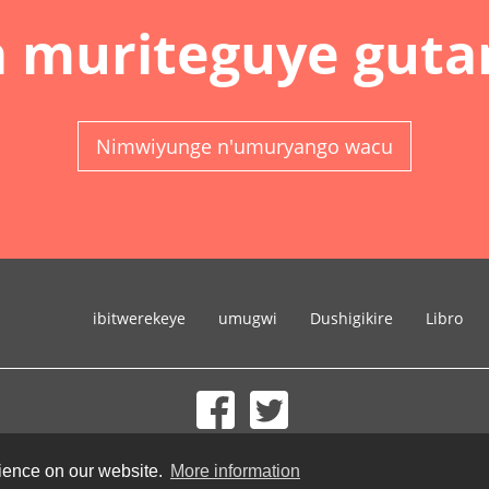
 muriteguye guta
Nimwiyunge n'umuryango wacu
ibitwerekeye
umugwi
Dushigikire
Libro
© 2002-2026 lernu.net |
Impressum
rience on our website.
More information