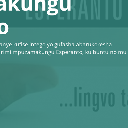
akungu
o
anye rufise intego yo gufasha abarukoresha
rimi mpuzamakungu Esperanto, ku buntu no mu