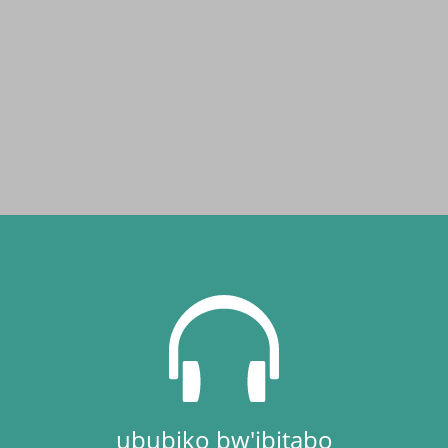
ububiko bw'ibitabo