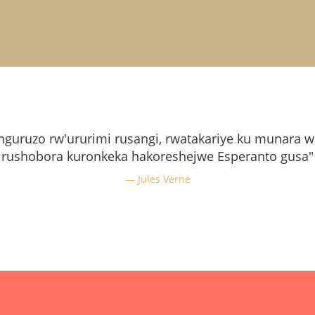
guruzo rw'ururimi rusangi, rwatakariye ku munara w'
rushobora kuronkeka hakoreshejwe Esperanto gusa"
Jules Verne