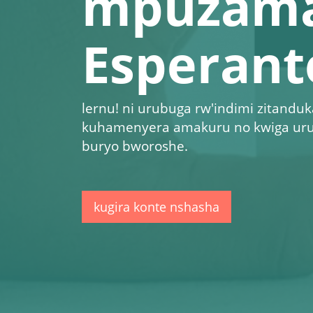
mpuzam
Esperant
lernu!
ni urubuga rw'indimi zitanduk
kuhamenyera amakuru no kwiga uru
buryo bworoshe.
kugira konte nshasha