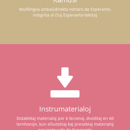
Multlingva ambaŭdirekta vortaro de Esperanto,
integrita al ĉiuj Esperanto-tekstoj
Instrumaterialoj
Didaktikaj materialoj por 6 lecionoj, dividitaj en 60
lernhorojn, kun elŝuteblaj kaj preseblaj materialoj
por instruado de Esperanto