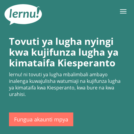
Kwa
maudhui
orod
Tovuti ya lugha nyingi
kwa kujifunza lugha ya
kimataifa Kiesperanto
lernu!
ni tovuti ya lugha mbalimbali ambayo
inalenga kuwajulisha watumiaji na kujifunza lugha
ya kimataifa kwa Kiesperanto, kwa bure na kwa
urahisi.
Fungua akaunti mpya