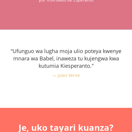
"Ufunguo wa lugha moja ulio poteya kwenye
mnara wa Babel, inaweza tu kujengwa kwa
kutumia Kiesperanto."
Jules Verne
Je, uko tayari kuanza?