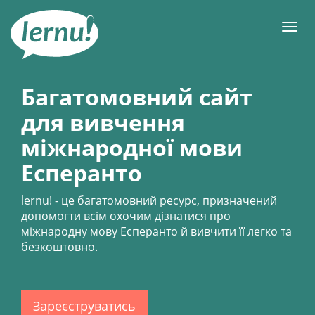
До
змісту
Мен
Багатомовний сайт
для вивчення
міжнародної мови
Есперанто
lernu!
- це багатомовний ресурс, призначений
допомогти всім охочим дізнатися про
міжнародну мову Есперанто й вивчити її легко та
безкоштовно.
Зареєструватись