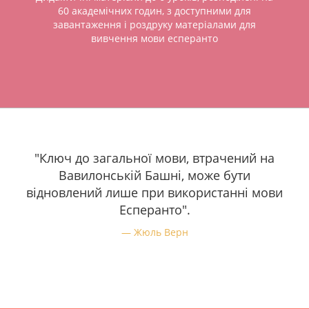
60 академічних годин, з доступними для
завантаження і роздруку матеріалами для
вивчення мови есперанто
"Ключ до загальної мови, втрачений на
Вавилонській Башні, може бути
відновлений лише при використанні мови
Есперанто".
Жюль Верн